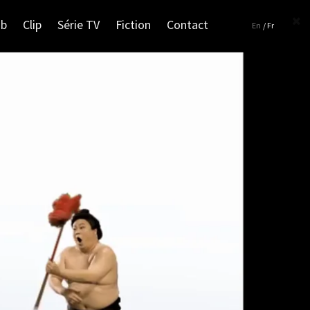
ub
Clip
Série TV
Fiction
Contact
En
/ Fr